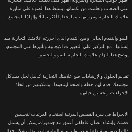
أظهر جوانب المثابرة والمرونة أظهر كيف تغلبت علامتك التجارية
على الصعاب وتعلمت من نكساتها. يسلط هذا الضوء على مثابرة
علامتك التجارية ومرونتها ، مما يجعلها أكثر تماثلًا وإلهامًا للمجتمع.
النمو والتقدم الحالي وضح التقدم الذي أحرزته علامتك التجارية منذ
إنشائها ، مع التركيز على التغييرات الإيجابية وتأثيرها على المجتمع.
يوضح هذا التزام علامتك التجارية للنمو والتحسين.
تقديم الحلول والإرشادات ضع علامتك التجارية كدليل لحل مشاكل
مجتمعك. قدم لهم خطة واضحة ليتبعوها ، وتمكينهم من اتخاذ
الإجراءات وتحسين حياتهم.
الانخراط في سرد ​​القصص المرئية استخدم المرئيات لتحسين
قصتك وإنشاء اتصال عاطفي أعمق مع جمهورك. يمكن أن يشمل
ذلك الصور ومقاطع الفيديو والرسوم البيانية التي تنقل بشكل فعال