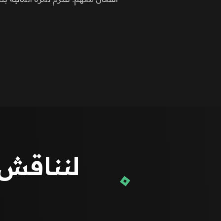
لنناقش 